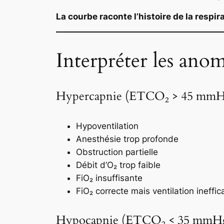
La courbe raconte l’histoire de la respira
Interpréter les anom
Hypercapnie (ETCO₂ > 45 mm
Hypoventilation
Anesthésie trop profonde
Obstruction partielle
Débit d’O₂ trop faible
FiO₂ insuffisante
FiO₂ correcte mais ventilation ineffic
Hypocapnie (ETCO₂ < 35 mmH