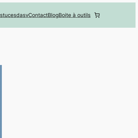
stucesdasv
Contact
Blog
Boite à outils