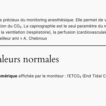
us précieux du monitoring anesthésique. Elle permet de vi
mination du CO₂. La capnographie est le seul paramètre du
 la ventilation (respiratoire), la perfusion (cardiovascula
eilleur ami » A. Chebroux
aleurs normales
umérique
affichée par le moniteur : l’ETCO₂ (End Tidal C