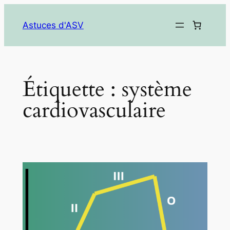
Aller
au
Astuces d'ASV
contenu
Étiquette :
système
cardiovasculaire