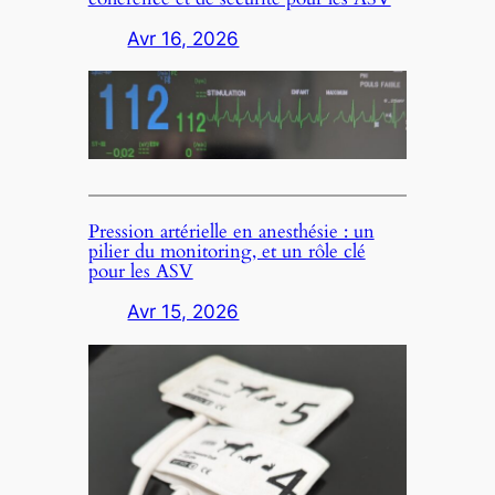
Avr 16, 2026
Pression artérielle en anesthésie : un
pilier du monitoring, et un rôle clé
pour les ASV
Avr 15, 2026