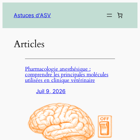
Aller
au
Astuces d'ASV
contenu
Articles
Pharmacologie anesthésique :
comprendre les principales molécules
utilisées en clinique vétérinaire
Juil 9, 2026