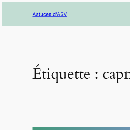
Aller
au
Astuces d'ASV
contenu
Étiquette :
cap