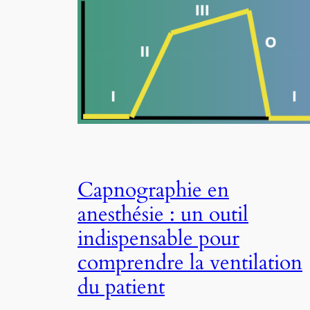
Capnographie en
anesthésie : un outil
indispensable pour
comprendre la ventilation
du patient