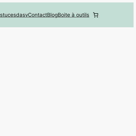
stucesdasv
Contact
Blog
Boite à outils