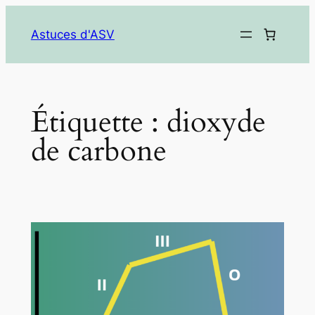
Aller
au
Astuces d'ASV
contenu
Étiquette :
dioxyde
de carbone