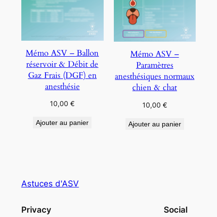
Mémo ASV – Ballon
Mémo ASV –
réservoir & Débit de
Paramètres
Gaz Frais (DGF) en
anesthésiques normaux
anesthésie
chien & chat
10,00
€
10,00
€
Ajouter au panier
Ajouter au panier
Astuces d'ASV
Privacy
Social