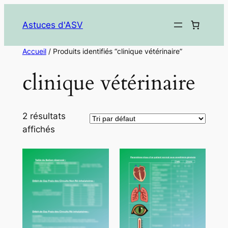
Aller
au
Astuces d'ASV
contenu
Accueil
/ Produits identifiés “clinique vétérinaire”
clinique vétérinaire
2 résultats
affichés