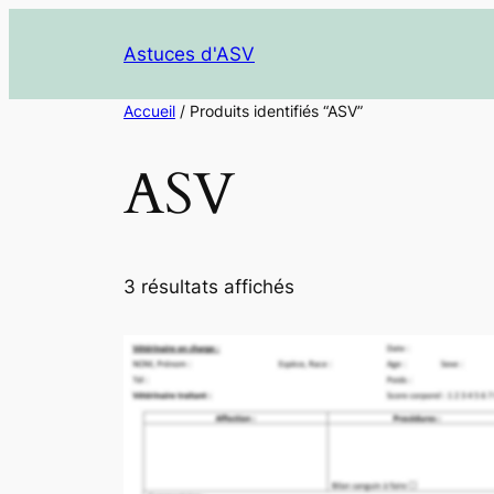
Aller
au
Astuces d'ASV
contenu
Accueil
/ Produits identifiés “ASV”
ASV
3 résultats affichés