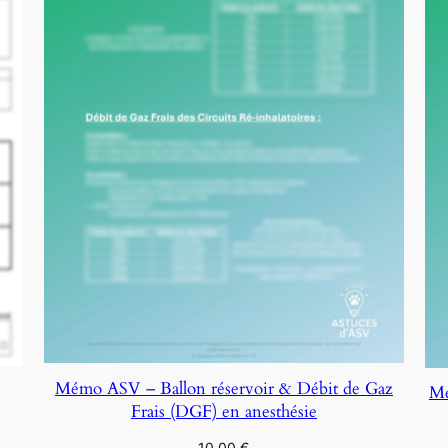
Mémo ASV – Ballon réservoir & Débit de Gaz
Mé
Frais (DGF) en anesthésie
10,00
€