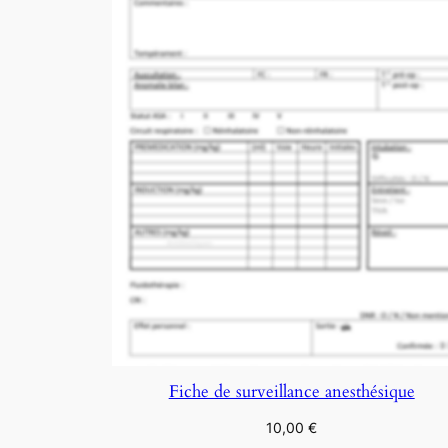
Fiche de surveillance anesthésique
10,00
€