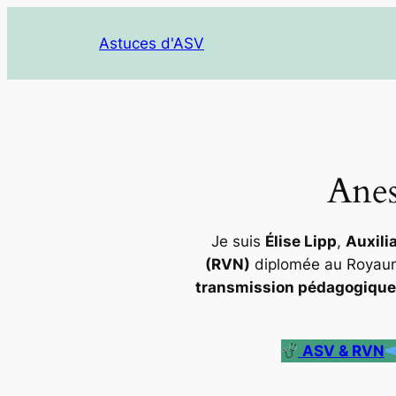
Aller
au
Astuces d'ASV
contenu
Anes
Je suis
Élise Lipp
,
Auxili
(RVN)
diplomée au Royaum
transmission pédagogique
ASV & RVN