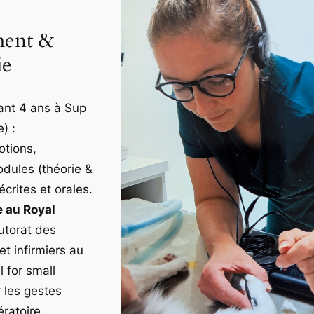
ent &
ie
nt 4 ans à Sup
) :
tions,
dules (théorie &
écrites et orales.
 au Royal
utorat des
et infirmiers au
 for small
 les gestes
ratoire.