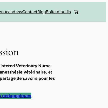
stucesdasv
Contact
Blog
Boite à outils
ssion
istered Veterinary Nurse
 anesthésie
vétérinaire
, et
partage de savoirs pour les
s pédagogiques