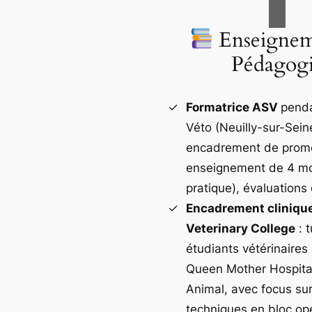
Enseignem
Pédagog
Formatrice ASV
penda
Véto (Neuilly-sur-Seine
encadrement de promo
enseignement de 4 mo
pratique), évaluations 
Encadrement clinique
Veterinary College
: t
étudiants vétérinaires 
Queen Mother Hospital
Animal, avec focus sur
techniques en bloc opé