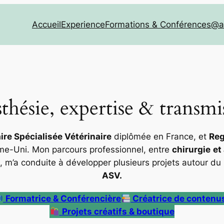
Accueil
Experience
Formations & Conférences
@a
thésie, expertise & transmi
aire Spécialisée Vétérinaire
diplômée en France, et
Reg
e-Uni. Mon parcours professionnel, entre
chirurgie
et
, m’a conduite à développer plusieurs projets autour du
ASV.
Formatrice & Conférencière
Créatrice de contenu
Projets créatifs & boutique